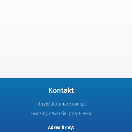
Kontakt
filtry@ultramare.com.pl
Godziny otwarcia: pn-pt: 8-16
Adres firmy: